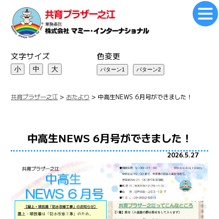
文字サイズ
色変更
小
中
大
共育プラザ一之江
>
おたより
>
中高生NEWS 6月号ができました！
中高生NEWS 6月号ができました！
2026.5.27